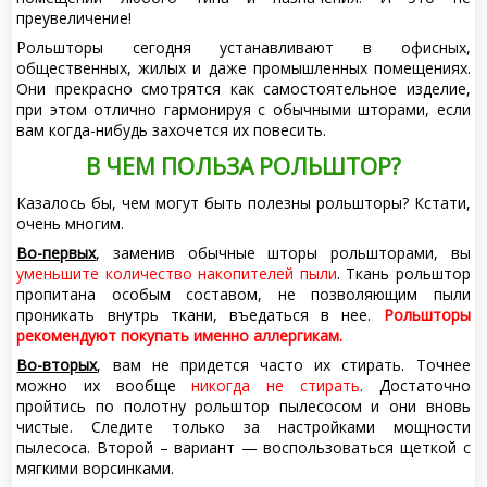
преувеличение!
Рольшторы сегодня устанавливают в офисных,
общественных, жилых и даже промышленных помещениях.
Они прекрасно смотрятся как самостоятельное изделие,
при этом отлично гармонируя с обычными шторами, если
вам когда-нибудь захочется их повесить.
В ЧЕМ ПОЛЬЗА РОЛЬШТОР?
Казалось бы, чем могут быть полезны рольшторы? Кстати,
очень многим.
Во-первых
, заменив обычные шторы рольшторами, вы
уменьшите количество накопителей пыли
. Ткань рольштор
пропитана особым составом, не позволяющим пыли
проникать внутрь ткани, въедаться в нее.
Рольшторы
рекомендуют покупать именно аллергикам.
Во-вторых
, вам не придется часто их стирать. Точнее
можно их вообще
никогда не стирать
. Достаточно
пройтись по полотну рольштор пылесосом и они вновь
чистые. Следите только за настройками мощности
пылесоса. Второй – вариант — воспользоваться щеткой с
мягкими ворсинками.