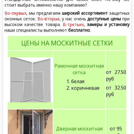
стоит выбрать именно нашу компанию?
Во-первых
, мы предлагаем
широкий ассортимент
защитных
оконных сеток.
Во-вторых
, у нас очень
доступные цены
при
высоком качестве товара.
В-третьих
,
замеры и установку
наши специалисты выполняют
бесплатно
.
ЦЕНЫ НА МОСКИТНЫЕ СЕТКИ
Рамочная москитная
от 27.50
сетка
руб
белая
от 32.50
коричневая
руб
Дверная москитная
от 95